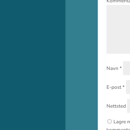
Komment
Navn
*
E-post
*
Nettsted
Lagre m
kommenter