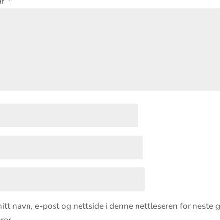
ar
*
itt navn, e-post og nettside i denne nettleseren for neste 
er.