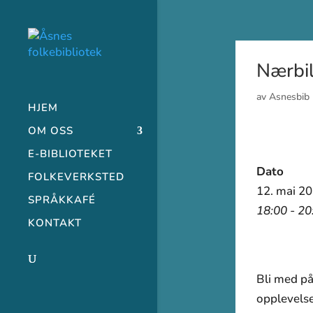
Nærbil
av
Asnesbib
HJEM
OM OSS
E-BIBLIOTEKET
Dato
FOLKEVERKSTED
12. mai 2
SPRÅKKAFÉ
18:00 - 20
KONTAKT
Bli med på
opplevelse