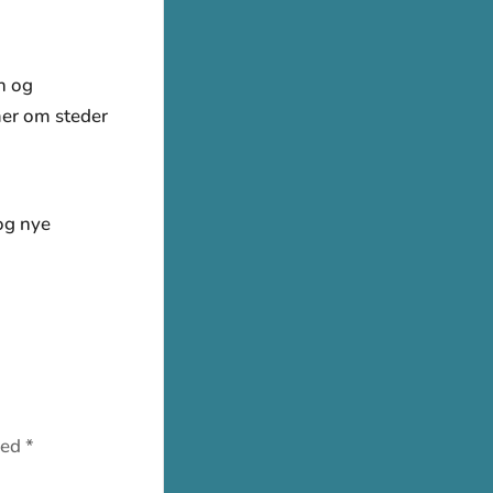
n og
mer om steder
og nye
med
*