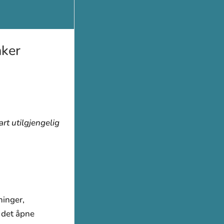
nker
art utilgjengelig
ninger,
 det åpne