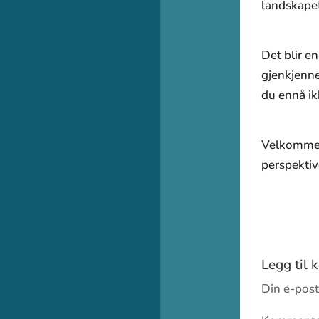
landskapet,
Det blir e
gjenkjenne
du ennå ik
Velkommen 
perspektiv
Legg til
Din e-posta